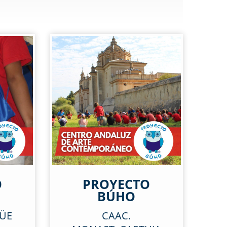
O
PROYECTO
BÚHO
GÜE
CAAC.