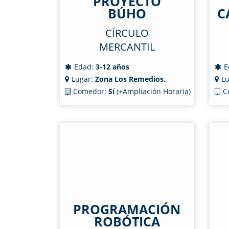
PROYECTO
BÚHO
C
CÍRCULO
MERCANTIL
Edad:
3-12 años
E
Lugar:
Zona Los Remedios.
Lu
Comedor:
Sí
(+Ampliación Horaria)
C
PROGRAMACIÓN
ROBÓTICA