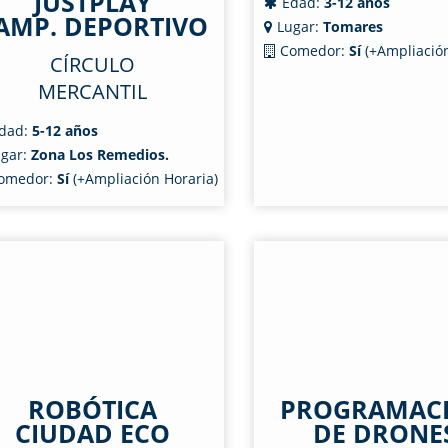
JUSTPLAY
Edad:
3-12 años
AMP. DEPORTIVO
Lugar:
Tomares
Comedor:
Sí
(+Ampliación
CÍRCULO
MERCANTIL
dad:
5-12 años
gar:
Zona Los Remedios.
omedor:
Sí
(+Ampliación Horaria)
ROBÓTICA
PROGRAMAC
CIUDAD ECO
DE DRONE