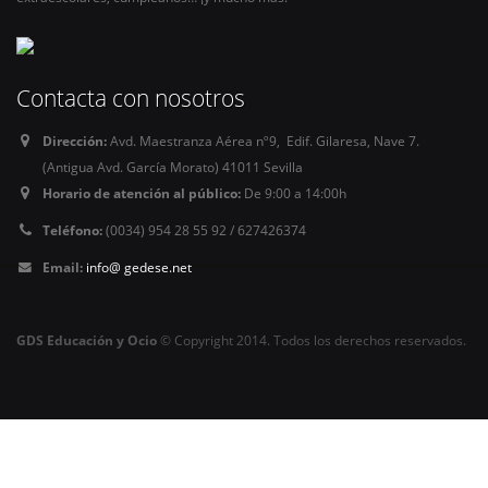
Contacta con nosotros
Dirección:
Avd. Maestranza Aérea nº9, Edif. Gilaresa, Nave 7.
(Antigua Avd. García Morato) 41011 Sevilla
Horario de atención al público:
De 9:00 a 14:00h
Teléfono:
(0034) 954 28 55 92 / 627426374
Email:
info@ gedese.net
GDS Educación y Ocio
© Copyright 2014. Todos los derechos reservados.