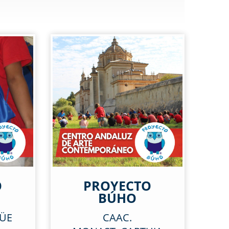
O
PROYECTO
BÚHO
GÜE
CAAC.