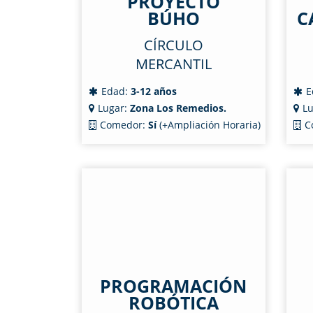
PROYECTO
BÚHO
C
CÍRCULO
MERCANTIL
Edad:
3-12 años
E
Lugar:
Zona Los Remedios.
Lu
Comedor:
Sí
(+Ampliación Horaria)
C
PROGRAMACIÓN
ROBÓTICA