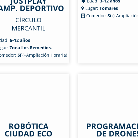
JUSTPLAY
Edad:
3-12 años
AMP. DEPORTIVO
Lugar:
Tomares
Comedor:
Sí
(+Ampliación
CÍRCULO
MERCANTIL
dad:
5-12 años
gar:
Zona Los Remedios.
omedor:
Sí
(+Ampliación Horaria)
ROBÓTICA
PROGRAMAC
CIUDAD ECO
DE DRONE